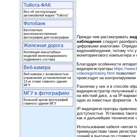
Тойота-ФАК
Все об эксплуатации
автомобилей марки "Тойота"
Фотобанк
Бесплатные
высококачественные
Прежде чем рассматривать
вид
фотографии для полиграфии
наблюдения
следует разобрат
Железная дорога
цифровыми аналогами. Определя
видеонаблюдения, потому что у
Коллекция масштабных
мониторингового компьютера и 
моделей железнодорожного
подвижного состава
Благодаря особенности аппара
Веб-камера
видеорегистраторы
https://www.b
videoregistratory.html
позволяют 
Веб-камера с возможностью
происходит на контролируемом 
управления установленная на
13-м этаже главного здания
МГУ
Различие у них и в способе об
видеорегистратор полученный с
МГУ в фотографиях
на жёсткий диск, а на IP-вариа
один из известных форматов ‑
Большой архив фотографий
главного здания МГУ
IP-видеорегистраторы привлек
доступностью. Установка таког
как и дальнейшее техническое 
Использование кабеля «витая п
преимуществам таких регистрат
зданий и выгодна по стоимости