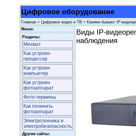
Цифровое оборудование
Главная
>
Цифровое видео и ТВ
> Какими бывают IP-видеор
Меню:
Виды IP-видеорег
Разделы:
наблюдения
Мехмат
Как устроен
процессор
Как устроен
компьютер
Как устроен
фотоаппарат
Фото-термины
Как починить
фотоаппарат
Электротехника и
электробезопасность
Другие сайты: