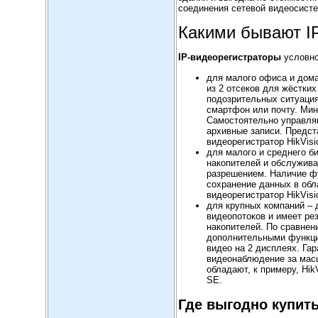
соединения сетевой видеосист
Какими бывают I
IP-видеорегистраторы
условно
для малого офиса и дом
из 2 отсеков для жёстки
подозрительных ситуаци
смартфон или почту. Ми
Самостоятельно управля
архивные записи. Предст
видеорегистратор HikVis
для малого и среднего би
накопителей и обслужива
разрешением. Наличие ф
сохранение данных в обл
видеорегистратор HikVisi
для крупных компаний – 
видеопотоков и имеет ре
накопителей. По сравне
дополнительными функци
видео на 2 дисплеях. Га
видеонаблюдение за мас
обладают, к примеру, Hik
SE.
Где выгодно купит