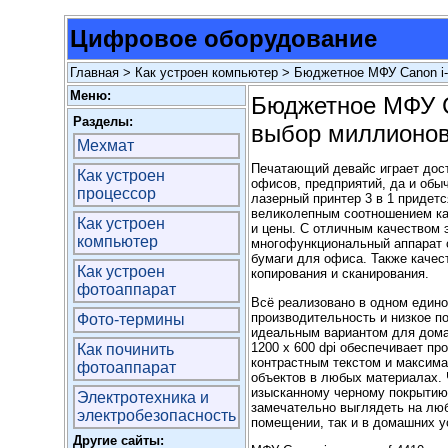
Цифровое оборудование
Главная
>
Как устроен компьютер
> Бюджетное МФУ Canon i-
Меню:
Бюджетное МФУ Ca
Разделы:
выбор миллионо
Мехмат
Печатающий девайс играет дос
Как устроен
офисов, предприятий, да и об
процессор
лазерный принтер 3 в 1 придет
великолепным соотношением ка
Как устроен
и цены. С отличным качеством 
компьютер
многофункциональный аппарат 
бумаги для офиса. Также качес
Как устроен
копирования и сканирования.
фотоаппарат
Всё реализовано в одном едино
производительность и низкое п
Фото-термины
идеальным вариантом для дома
1200 x 600 dpi обеспечивает п
Как починить
контрастным текстом и максим
фотоаппарат
объектов в любых материалах. 
изысканному черному покрытию 
Электротехника и
замечательно выглядеть на люб
электробезопасность
помещении, так и в домашних у
Другие сайты: