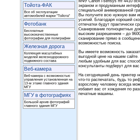
МФУ Canon i-sensys mf 4410 о
Тойота-ФАК
экраном и продуманным интерфе
специальной анимированной гра
Все об эксплуатации
Вы получите всю нужную вам и
автомобилей марки "Тойота"
усилий. Благодаря хорошей скор
Фотобанк
отпечатки будут практически ср
Сканирование полноцветных до
Бесплатные
высоким разрешением – до 9600
высококачественные
сканирование прямо в сообщени
фотографии для полиграфии
возможностью поиска.
Железная дорога
Вы имеете возможность заказа
Коллекция масштабных
выгодной цене на нашем сайте.
моделей железнодорожного
подвижного состава
любым удобным для вас способ
консультанты подберут для ва
Веб-камера
На сегодняшний день принтер н
Веб-камера с возможностью
что-то распечатать, будь то ре
управления установленная на
13-м этаже главного здания
взрослому человеку всегда мож
МГУ
избавит вас от хождения по ра
печатные машины.
МГУ в фотографиях
Большой архив фотографий
главного здания МГУ