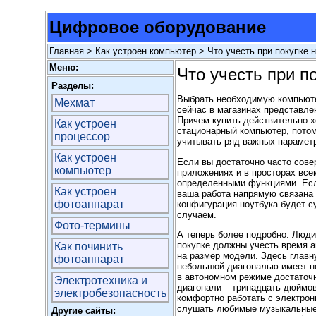
Цифровое оборудование
Главная
>
Как устроен компьютер
> Что учесть при покупке 
Меню:
Что учесть при п
Разделы:
Выбрать необходимую компьюте
Мехмат
сейчас в магазинах представле
Причем купить действительно х
Как устроен
стационарный компьютер, потом
процессор
учитывать ряд важных параметр
Как устроен
Если вы достаточно часто сове
компьютер
приложениях и в
просторах все
определенными функциями. Е
с
Как устроен
ваша работа напрямую связана
фотоаппарат
конфигурация ноутбука будет с
случаем.
Фото-термины
А теперь более подробно. Люди
покупке должны учесть время а
Как починить
на размер модели. Здесь главну
фотоаппарат
небольшой диагональю имеет н
в автономном режиме достаточ
Электротехника и
диагонали – тринадцать дюймов
электробезопасность
комфортно работать с электро
слушать любимые музыкальные 
Другие сайты: