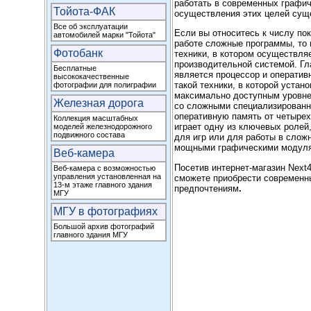
работать в современных графич
Тойота-ФАК
осуществления этих целей сущ
Все об эксплуатации
Если вы относитесь к числу по
автомобилей марки "Тойота"
работе сложные программы, то 
Фотобанк
техники, в котором осуществля
производительной системой. Г
Бесплатные
является процессор и оператив
высококачественные
такой техники, в которой уста
фотографии для полиграфии
максимально доступным уровнем
Железная дорога
со сложными специализированн
оперативную память от четырех 
Коллекция масштабных
играет одну из ключевых ролей
моделей железнодорожного
подвижного состава
для игр или для работы в слож
мощными графическими модул
Веб-камера
Посетив интернет-магазин
Next4
Веб-камера с возможностью
управления установленная на
сможете приобрести современн
13-м этаже главного здания
предпочтениям
.
МГУ
МГУ в фотографиях
Большой архив фотографий
главного здания МГУ