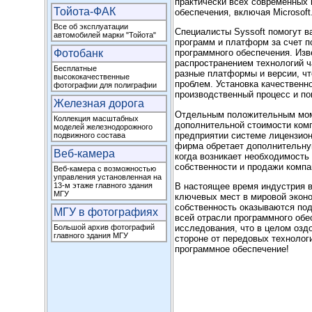
практически всех современных 
Тойота-ФАК
обеспечения, включая Microsoft
Все об эксплуатации
Специалисты Syssoft помогут 
автомобилей марки "Тойота"
программ и платформ за счет п
Фотобанк
программного обеспечения. Изв
распространением технологий 
Бесплатные
разные платформы и версии, чт
высококачественные
проблем. Установка качественн
фотографии для полиграфии
производственный процесс и по
Железная дорога
Отдельным положительным мом
Коллекция масштабных
дополнительной стоимости ком
моделей железнодорожного
предприятии системе лицензион
подвижного состава
фирма обретает дополнительну
Веб-камера
когда возникает необходимость
собственности и продажи компа
Веб-камера с возможностью
управления установленная на
В настоящее время индустрия в
13-м этаже главного здания
МГУ
ключевых мест в мировой эконо
собственность оказываются под
МГУ в фотографиях
всей отрасли программного обе
исследования, что в целом оздо
Большой архив фотографий
главного здания МГУ
стороне от передовых технолог
программное обеспечение!