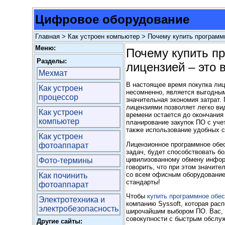
Цифровое оборудование
Главная
>
Как устроен компьютер
> Почему купить программн
Меню:
Почему купить п
Разделы:
лицензией – это 
Мехмат
В настоящее время покупка лиц
Как устроен
несомненно, является выгодны
процессор
значительная экономия затрат.
лицензиями позволяет легко ви
Как устроен
времени остается до окончания
компьютер
планирование закупок ПО с уче
также использование удобных с
Как устроен
Лицензионное программное обес
фотоаппарат
задач, будет способствовать б
цивилизованному обмену инфор
Фото-термины
говорить, что при этом значит
со всем офисным оборудование
Как починить
стандарты!
фотоаппарат
Чтобы
купить программное обе
Электротехника и
компанию Syssoft, которая рас
электробезопасность
широчайшим выбором ПО. Вас, б
совокупности с быстрым обслу
Другие сайты: