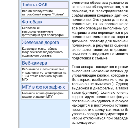
элементы объектива успешно в
Тойота-ФАК
включении обнаруживается, что
парковка, т.е. электродвигате
Все об эксплуатации
автомобилей марки "Тойота"
срабатывания концевых датчико
положение. Это нужно для того
Фотобанк
положение, т.к. их положение 
все эти операции выполнены ус
Бесплатные
высококачественные
матрицы и она переводится в р
фотографии для полиграфии
положение элементов затвора 
датчиков, поэтому для выясне
Железная дорога
положения, а результат оценив
Коллекция масштабных
включается монитор, открывает
моделей железнодорожного
начинает выводиться на монито
подвижного состава
подготовки к съемке.
Веб-камера
Пока аппарат находится в режи
Веб-камера с возможностью
выполняет несколько важных д
управления установленная на
управляющие кнопки, которые м
13-м этаже главного здания
Во-вторых, изображение с матр
МГУ
только он не выключен). Однов
МГУ в фотографиях
выдержки и диафрагмы, а также
такая функция). Если включен 
Большой архив фотографий
корректирует положение фокуси
главного здания МГУ
постоянно находилось в фокусе
находится в постоянной готовно
произвести съемку как можно б
уровень заряда аккумулятора и
чтобы отключиться при разряде
используется.