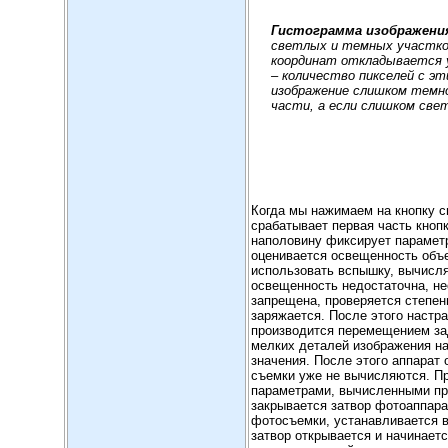
Гистограмма изображени
светлых и темных участков
координат откладывается у
– количество пикселей с э
изображение слишком темно
части, а если слишком свет
Когда мы нажимаем на кнопку с
срабатывает первая часть кнопк
наполовину фиксирует параметр
оценивается освещенность объе
использовать вспышку, вычисл
освещенность недостаточна, не
запрещена, проверяется степен
заряжается. После этого настр
производится перемещением зад
мелких деталей изображения на
значения. После этого аппарат
съемки уже не вычисляются. Пр
параметрами, вычисленными при
закрывается затвор фотоаппара
фотосъемки, устанавливается 
затвор открывается и начинает