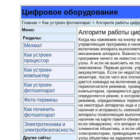
Цифровое оборудование
Главная
>
Как устроен фотоаппарат
> Алгоритм работы цифр
Меню:
Алгоритм работы ци
Разделы:
Когда мы нажимаем на кнопку в
управляющая программа и начин
Мехмат
включении аппарата выполняетс
механизмов аппарата. Важность
Как устроен
программе ничего не известно о
процессор
узлы. А если не выяснить их п
невозможна. Первым делом, уп
Как устроен
аккумулятора. Если он недоста
компьютер
мониторе, после чего все отклю
дается команда на включение д
Как устроен
переключателя режимов, провер
фотоаппарат
компьютером, проверяются друг
определяется режим, в которо
Фото-термины
режимов, определяемых перекл
на некоторых аппаратах еще и
Как починить
наличие и исправность сменной
фотоаппарат
аппараты позволяющие выполня
наличие на карте памяти обнов
Электротехника и
если обнаружено, что аппарат 
элементов объектива, и если о
электробезопасность
электромоторам, приводящим ег
Другие сайты:
узлы объектива на заданное чи