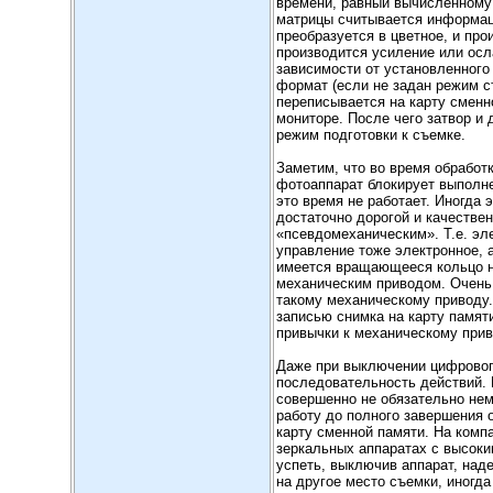
времени, равный вычисленному 
матрицы считывается информац
преобразуется в цветное, и про
производится усиление или осл
зависимости от установленного
формат (если не задан режим 
переписывается на карту сменн
мониторе. После чего затвор и
режим подготовки к съемке.
Заметим, что во время обработк
фотоаппарат блокирует выполне
это время не работает. Иногда
достаточно дорогой и качеств
«псевдомеханическим». Т.е. э
управление тоже электронное, 
имеется вращающееся кольцо на
механическим приводом. Очень у
такому механическому приводу. 
записью снимка на карту памяти
привычки к механическому при
Даже при выключении цифровог
последовательность действий. 
совершенно не обязательно не
работу до полного завершения 
карту сменной памяти. На компа
зеркальных аппаратах с высок
успеть, выключив аппарат, наде
на другое место съемки, иногд