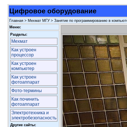
Цифровое оборудование
Главная
>
Мехмат МГУ
>
Занятие по программированию в компьюте
Меню:
Разделы:
Мехмат
Как устроен
процессор
Как устроен
компьютер
Как устроен
фотоаппарат
Фото-термины
Как починить
фотоаппарат
Электротехника и
электробезопасность
Другие сайты: