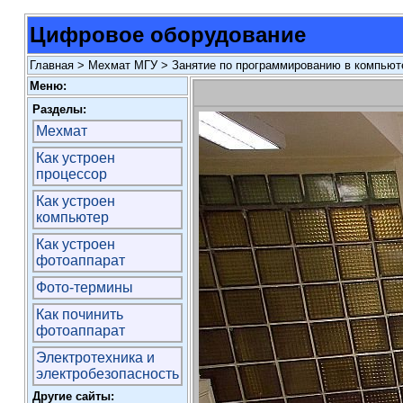
Цифровое оборудование
Главная
>
Мехмат МГУ
>
Занятие по программированию в компьюте
Меню:
Разделы:
Мехмат
Как устроен
процессор
Как устроен
компьютер
Как устроен
фотоаппарат
Фото-термины
Как починить
фотоаппарат
Электротехника и
электробезопасность
Другие сайты: