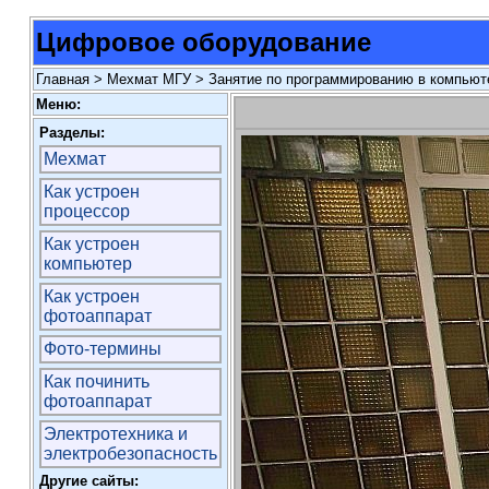
Цифровое оборудование
Главная
>
Мехмат МГУ
>
Занятие по программированию в компьюте
Меню:
Разделы:
Мехмат
Как устроен
процессор
Как устроен
компьютер
Как устроен
фотоаппарат
Фото-термины
Как починить
фотоаппарат
Электротехника и
электробезопасность
Другие сайты: