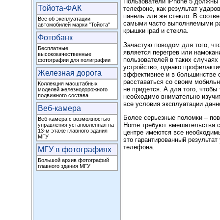
Пользователи iPhone 5 должны 
Тойота-ФАК
телефоне, как результат ударов
панель или же стекло. В соотве
Все об эксплуатации
самыми часто выполняемыми раб
автомобилей марки "Тойота"
крышки ipad и стекла.
Фотобанк
Зачастую поводом для того, ч
Бесплатные
является перегрев или намокан
высококачественные
пользователей в таких случая
фотографии для полиграфии
устройство, однако профилакти
Железная дорога
эффективнее и в большинстве с
расставаться со своим мобильн
Коллекция масштабных
не придется. А для того, чтобы
моделей железнодорожного
подвижного состава
необходимо внимательно изучи
все условия эксплуатации данн
Веб-камера
Более серьезные поломки – пов
Веб-камера с возможностью
Home требуют вмешательства сп
управления установленная на
13-м этаже главного здания
центре имеются все необходимы
МГУ
это гарантированный результа
телефона.
МГУ в фотографиях
Большой архив фотографий
главного здания МГУ