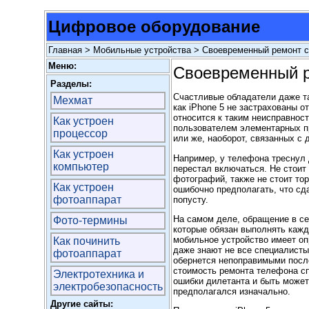
Цифровое оборудование
Главная
>
Мобильные устройства
> Своевременный ремонт сп
Меню:
Своевременный р
Разделы:
Счастливые обладатели даже та
Мехмат
как iPhone 5 не застрахованы 
относится к таким неисправнос
Как устроен
пользователем элементарных п
процессор
или же, наоборот, связанных с
Как устроен
Например, у телефона треснул 
компьютер
перестал включаться. Не стоит
фотографий, также не стоит то
Как устроен
ошибочно предполагать, что сд
фотоаппарат
попусту.
На самом деле, обращение в се
Фото-термины
которые обязан выполнять кажд
мобильное устройство имеет оп
Как починить
даже знают не все специалисты
фотоаппарат
обернется непоправимыми пос
стоимость ремонта телефона с
Электротехника и
ошибки дилетанта и быть может
электробезопасность
предполагался изначально.
Другие сайты: