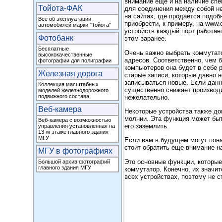
внимание еще и на наличие спе
Тойота-ФАК
для соединения между собой не
на сайтах, где продается подоб
Все об эксплуатации
приобрести, к примеру, на www.
автомобилей марки "Тойота"
устройств каждый порт работае
Фотобанк
этом заранее.
Бесплатные
Очень важно выбрать коммутат
высококачественные
адресов. Соответственно, чем 
фотографии для полиграфии
компьютеров она будет в себе 
Железная дорога
старые записи, которые давно н
записываться новые. Если данн
Коллекция масштабных
существенно снижает производи
моделей железнодорожного
подвижного состава
нежелательно.
Веб-камера
Некоторые устройства также д
молнии. Эта функция может быт
Веб-камера с возможностью
его заземлить.
управления установленная на
13-м этаже главного здания
МГУ
Если вам в будущем могут пон
стоит обратить еще внимание н
МГУ в фотографиях
Это основные функции, которые
Большой архив фотографий
главного здания МГУ
коммутатор. Конечно, их значи
всех устройствах, поэтому не с