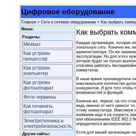
Цифровое оборудование
Главная
>
Сети и сетевое оборудование
> Как выбрать комму
Меню:
Как выбрать ком
Разделы:
Каждая организация, которая о
Мехмат
локальную сеть. Конечно же, е
администратора. Он же занимае
Как устроен
эксплуатации. Но для этого ну
процессор
которое будет не только выпол
способно работать бесперебойн
Как устроен
коммутатор.
компьютер
В наше время производители л
Как устроен
максимальное количество допо
фотоаппарат
конкурентов. И для того чтобы 
возможностей и функций.
Фото-термины
Конечно же, первое, на что сто
ведь именно от него зависит то
Как починить
этому коммутатору. Максимум и
фотоаппарат
внимание еще и на скорость ка
или обозначением IEEE 802.3 Nw
Электротехника и
определяется автоматически.
электробезопасность
Если для вашей организации не
Другие сайты: