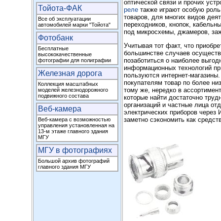
оптической связи и прочих уст
Тойота-ФАК
реле
также играют особую роль
товаров, для многих видов дея
Все об эксплуатации
переходников, кнопок, кабельн
автомобилей марки "Тойота"
под микросхемы, джамеров, заж
Фотобанк
Учитывая тот факт, что приобр
Бесплатные
большинстве случаев осуществ
высококачественные
позаботиться о наиболее выгод
фотографии для полиграфии
информационных технологий при
Железная дорога
пользуются интернет-магазины.
покупателям товар по более низ
Коллекция масштабных
тому же, нередко в ассортимен
моделей железнодорожного
подвижного состава
которые найти достаточно трудн
организаций и частные лица от
Веб-камера
электрических приборов через И
заметно сэкономить как средств
Веб-камера с возможностью
управления установленная на
13-м этаже главного здания
МГУ
МГУ в фотографиях
Большой архив фотографий
главного здания МГУ