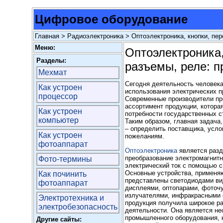
Цифровое оборудование
Главная
>
Радиоэлектроника
> Оптоэлектроника, кнопки, пер
Меню:
Оптоэлектроника,
Разделы:
разъемы, реле: п
Мехмат
Сегодня деятельность человека
Как устроен
использования электрических п
процессор
Современные производители пр
ассортимент продукции, котора
Как устроен
потребности государственных с
компьютер
Таким образом, главная задача,
– определить поставщика, усло
Как устроен
пожеланиям.
фотоаппарат
Оптоэлектроника
является разд
преобразование электромагнитн
Фото-термины
электрический ток с помощью с
Основные устройства, применя
Как починить
представлены светодиодами ви
фотоаппарат
дисплеями, оптопарами, фоточ
излучателями, инфракрасными 
Электротехника и
продукция получила широкое р
электробезопасность
деятельности. Она является н
промышленного оборудования, 
Другие сайты: