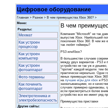
Цифровое оборудование
Главная
>
Разное
> В чем преимущества Xbox 360? >
Меню:
В чем преимущес
Разделы:
Компания "Microsoft" не так да
Мехмат
выпустив Xbox. Наибольшей поп
поколения Xbox 360. В чем же 
Как устроен
так любят геймеры?
процессор
PS3 илиXbox?
Как устроен
компьютер
В большинстве случаев соврем
между двух вариантов - PS3 и п
Как устроен
устройство не так уж и дешево,
"против" каждой модели. тем бо
фотоаппарат
практически нереально. Одни го
явных преимуществах Xbox 360.
Фото-термины
на
лучшие игры для xbox
и PS3.
захватывающими, но и качестве
Как починить
случаях примерно одинаковы, г
фотоаппарат
если присмотреться более вним
устройство все же имеет ряд п
Электротехника и
электробезопасность
Преимущества приставки
Другие сайты: