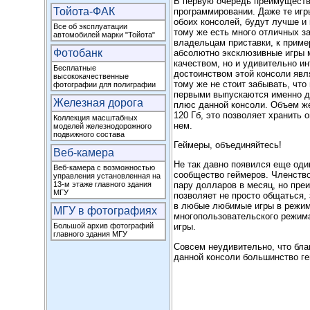
В первую очередь преимуществ
Тойота-ФАК
программировании. Даже те иг
обоих консолей, будут лучше и 
Все об эксплуатации
тому же есть много отличных з
автомобилей марки "Тойота"
владельцам приставки, к приме
Фотобанк
абсолютно эксклюзивные игры м
качеством, но и удивительно 
Бесплатные
достоинством этой консоли явл
высококачественные
тому же не стоит забывать, что
фотографии для полиграфии
первыми выпускаются именно д
Железная дорога
плюс данной консоли. Объем же
120 Гб, это позволяет хранить
Коллекция масштабных
нем.
моделей железнодорожного
подвижного состава
Геймеры, объединяйтесь!
Веб-камера
Не так давно появился еще оди
Веб-камера с возможностью
сообщество геймеров. Членство
управления установленная на
13-м этаже главного здания
пару долларов в месяц, но пре
МГУ
позволяет не просто общаться, 
в любые любимые игры в режиме
МГУ в фотографиях
многопользовательского режим
Большой архив фотографий
игры.
главного здания МГУ
Совсем неудивительно, что бл
данной консоли большинство ге