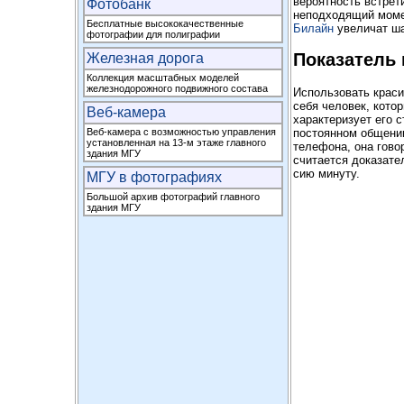
вероятность встрет
Фотобанк
неподходящий моме
Бесплатные высококачественные
Билайн
увеличат ша
фотографии для полиграфии
Показатель
Железная дорога
Коллекция масштабных моделей
железнодорожного подвижного состава
Использовать крас
себя человек, кото
Веб-камера
характеризует его 
постоянном общении
Веб-камера с возможностью управления
установленная на 13-м этаже главного
телефона, она гово
здания МГУ
считается доказате
сию минуту.
МГУ в фотографиях
Большой архив фотографий главного
здания МГУ