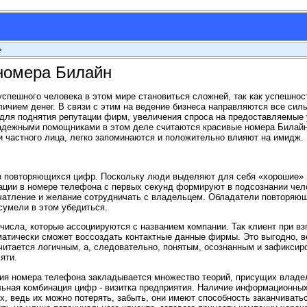
>
номера Билайн
успешного человека в этом мире становиться сложней, так как успешно
личием денег. В связи с этим на ведение бизнеса направляются все сил
для поднятия репутации фирм, увеличения спроса на предоставляемые 
Надежными помощниками в этом деле считаются красивые номера Билай
и частного лица, легко запоминаются и положительно влияют на имидж.
вторяющихся цифр. Поскольку люди выделяют для себя «хорошие» и
ации в номере телефона с первых секунд формируют в подсознании чел
чатление и желание сотрудничать с владельцем. Обладатели повторяю
умели в этом убедиться.
а, которые ассоциируются с названием компании. Так клиент при вз
атически сможет воссоздать контактные данные фирмы. Это выгодно, в
итается логичным, а, следовательно, понятым, осознанным и зафикси
яти.
ия номера телефона закладывается множество теорий, присущих владе
льная комбинация цифр - визитка предприятия. Наличие информационных
х, ведь их можно потерять, забыть, они имеют способность заканчиватьс