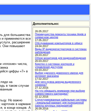
Дополнительно:
сть для большинства
ы и применяются все
услуги, расширение
н. Они повышают
 «плохие» числа,
овека
щейся цифры «7» в
гляде на
едь в таком случае
рованным
льцу. Но важно
 карточек в кармане
я, в конце концов. А