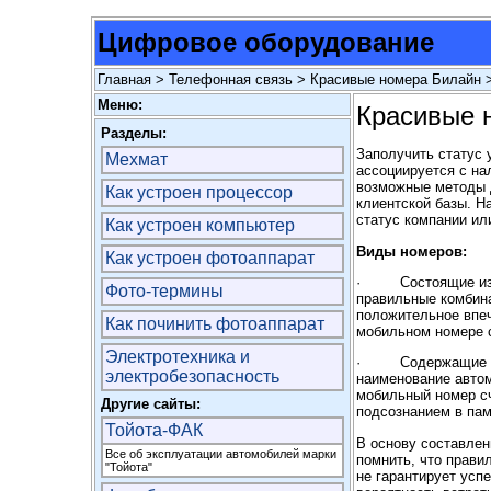
Цифровое оборудование
Главная
>
Телефонная связь
> Красивые номера Билайн 
Меню:
Красивые 
Разделы:
Заполучить статус 
Мехмат
ассоциируется с на
возможные методы 
Как устроен процессор
клиентской базы. 
статус компании ил
Как устроен компьютер
Виды номеров:
Как устроен фотоаппарат
· Состоящие из по
Фото-термины
правильные комбин
положительное впе
Как починить фотоаппарат
мобильном номере с
Электротехника и
· Содержащие числ
электробезопасность
наименование автом
мобильный номер сч
Другие сайты:
подсознанием в пам
Тойота-ФАК
В основу составлен
Все об эксплуатации автомобилей марки
помнить, что прави
"Тойота"
не гарантирует успе