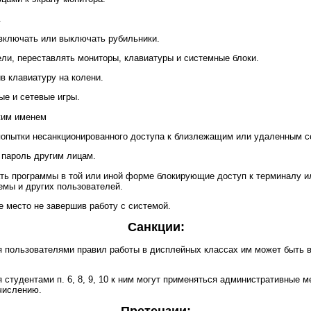
.
включать или выключать рубильники.
ели, переставлять мониторы, клавиатуры и системные блоки.
ив клавиатуру на колени.
ые и сетевые игры.
жим именем
попытки несанкционированного доступа к близлежащим или удаленным с
 пароль другим лицам.
ать программы в той или иной форме блокирующие доступ к терминалу 
емы и других пользователей.
е место не завершив работу с системой.
Санкции:
я пользователями правил работы в дисплейных классах им может быть 
 студентами п. 6, 8, 9, 10 к ним могут применяться административные м
числению.