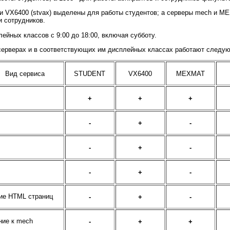
VX6400 (stvax) выделены для работы студентов; а серверы mech и ME
и сотрудников.
ейных классов с 9:00 до 18:00, включая субботу.
серверах и в соответствующих им дисплейных классах работают следу
Вид сервиса
STUDENT
VX6400
MEXMAT
+
+
+
-
+
-
-
+
-
-
+
-
ие HTML страниц
-
+
-
ие к mech
-
+
+