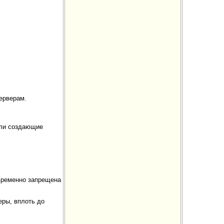
ерверам.
или создающие
временно запрещена
еры, вплоть до