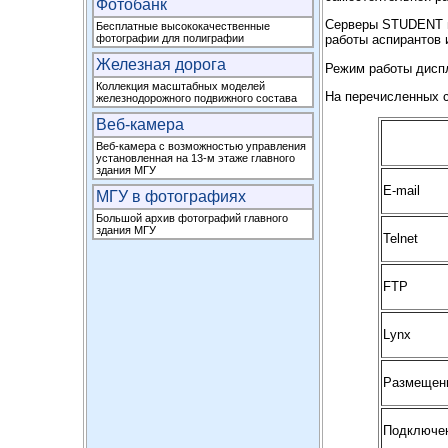
Фотобанк
Серверы STUDENT и 
Бесплатные высококачественные
фотографии для полиграфии
работы аспирантов 
Железная дорога
Режим работы диспл
Коллекция масштабных моделей
На перечисленных 
железнодорожного подвижного состава
Веб-камера
Веб-камера с возможностью управления
установленная на 13-м этаже главного
здания МГУ
E-mail
МГУ в фотографиях
Большой архив фотографий главного
здания МГУ
Telnet
FTP
Lynx
Размещен
Подключен