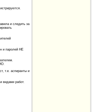
гистрируются.
авила и следить за
ировать
вителей
н и паролей НЕ
вателем.
НО.
, т.е. аспиранты и
и видами работ.