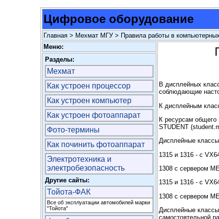
Цифровое оборудование
Главная
>
Мехмат МГУ
> Правила работы в компьютерных
Меню:
Разделы:
Мехмат
В дисплейных класс
Как устроен процессор
соблюдающие насто
Как устроен компьютер
К дисплейным класс
Как устроен фотоаппарат
К ресурсам общего 
STUDENT (student.m
Фото-термины
Дисплейные классы
Как починить фотоаппарат
1315 и 1316 - с VX64
Электротехника и
электробезопасность
1308 с сервером M
Другие сайты:
1315 и 1316 - с VX64
Тойота-ФАК
1308 с сервером M
Все об эксплуатации автомобилей марки
"Тойота"
Дисплейные классы 
самостоятельной ра