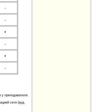
-
-
+
-
+
-
 у преподавателя.
ацией сети (ауд.