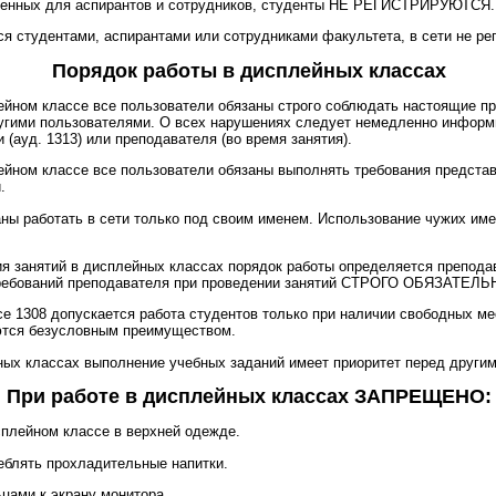
ленных для аспирантов и сотрудников, студенты НЕ РЕГИСТРИРУЮТСЯ.
я студентами, аспирантами или сотрудниками факультета, в сети не ре
Порядок работы в дисплейных классах
ейном классе все пользователи обязаны строго соблюдать настоящие пр
угими пользователями. О всех нарушениях следует немедленно информ
 (ауд. 1313) или преподавателя (во время занятия).
ейном классе все пользователи обязаны выполнять требования предста
.
ны работать в сети только под своим именем. Использование чужих име
я занятий в дисплейных классах порядок работы определяется препода
ребований преподавателя при проведении занятий СТРОГО ОБЯЗАТЕЛЬ
е 1308 допускается работа студентов только при наличии свободных мест
ются безусловным преимуществом.
ых классах выполнение учебных заданий имеет приоритет перед другим
При работе в дисплейных классах ЗАПРЕЩЕНО:
сплейном классе в верхней одежде.
реблять прохладительные напитки.
ьцами к экрану монитора.