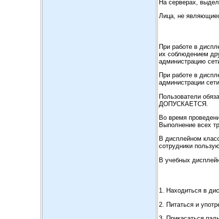
На серверах, выде
Лица, не являющиес
При работе в диспл
их соблюдением др
администрацию сети
При работе в диспл
администрации сети
Пользователи обяза
ДОПУСКАЕТСЯ.
Во время проведени
Выполнение всех т
В дисплейном класс
сотрудники пользу
В учебных дисплейн
1. Находиться в ди
2. Питаться и упот
3. Прикасаться пал