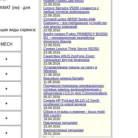
XMAT (nw) - для
ющие виды сервиса:
MECH
+
+
+
+
+
+