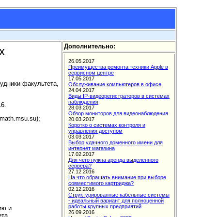
Дополнительно:
х
рудники факультета,
6.
math.msu.su);
ию и
ета.