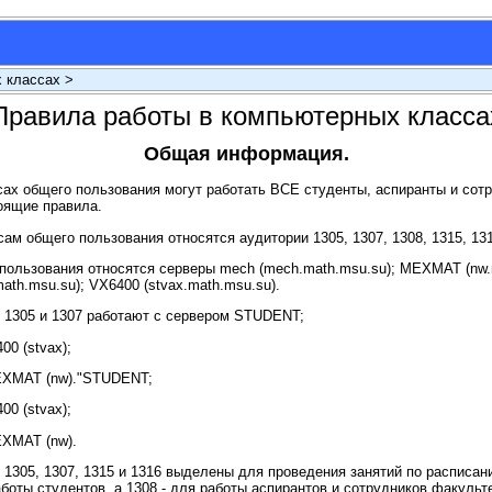
 классах >
Правила работы в компьютерных класса
Общая информация.
ах общего пользования могут работать ВСЕ студенты, аспиранты и сот
ящие правила.
ам общего пользования относятся аудитории 1305, 1307, 1308, 1315, 131
пользования относятся серверы mech (mech.math.msu.su); MEXMAT (nw.
ath.msu.su); VX6400 (stvax.math.msu.su).
 1305 и 1307 работают с сервером STUDENT;
00 (stvax);
EXMAT (nw)."STUDENT;
00 (stvax);
EXMAT (nw).
1305, 1307, 1315 и 1316 выделены для проведения занятий по расписан
боты студентов, а 1308 - для работы аспирантов и сотрудников факульт