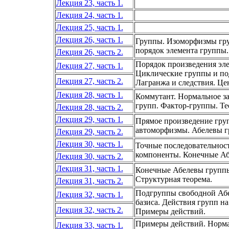
Лекция 23, часть 1.
Лекция 24, часть 1.
Лекция 25, часть 1.
Лекция 26, часть 1.
Группы. Изоморфизмы гру
порядок элемента группы.
Лекция 26, часть 2.
Порядок произведения эл
Лекция 27, часть 1.
Циклические группы и по
Лекция 27, часть 2.
Лагранжа и следствия. Це
Лекция 28, часть 1.
Коммутант. Нормальное з
групп. Фактор-группы. Т
Лекция 28, часть 2.
Лекция 29, часть 1.
Прямое произведение гру
автоморфизмы. Абелевы г
Лекция 29, часть 2.
Лекция 30, часть 1.
Точные последовательнос
компоненты. Конечные Аб
Лекция 30, часть 2.
Лекция 31, часть 1.
Конечные Абелевы групп
Структурная теорема.
Лекция 31, часть 2.
Подгруппы свободной Абе
Лекция 32, часть 1.
базиса. Действия групп н
Лекция 32, часть 2.
Примеры действий.
Примеры действий. Норма
Лекция 33, часть 1.